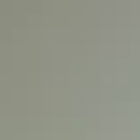
CUISINE
OBSIDIENNE
L
e
s
G
e
t
s
(
7
4
)
C
U
I
S
I
N
E