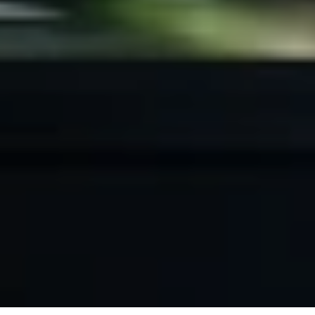
D
é
f
i
l
e
r
p
o
u
r
v
o
i
r
p
l
u
s