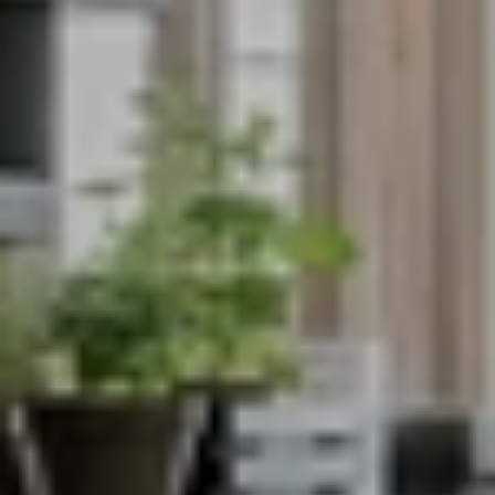
CHALET
M
C
h
a
m
o
n
i
x
(
7
4
)
P
R
O
J
E
T
C
O
N
T
E
M
P
O
R
A
I
N