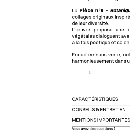
La 
Pièce n°8 – 
Botaniq
collages originaux inspiré
de leur diversité.
L’œuvre propose une co
végétales dialoguent avec
à la fois poétique et scien
Encadrée sous verre, cet
harmonieusement dans un 
1
CARACTÉRISTIQUES
CONSEILS & ENTRETIEN
MENTIONS IMPORTANTE
Vous avez des questions ?