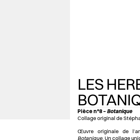
LES HERB
BOTANI
Pièce n°8 – 
Botanique
Collage original de Stép
Botanique
. Un collage un